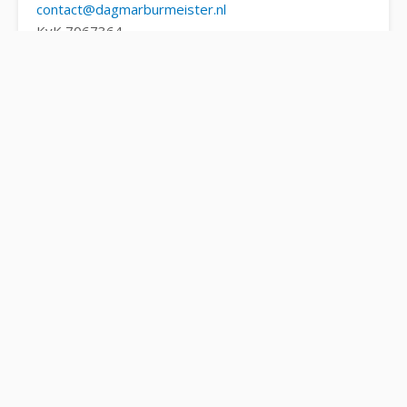
contact@dagmarburmeister.nl
KvK 7067364
LVSC
(Landelijke Vereniging voor Supervisie en
andere begeleidingsvormen) registratie no. S12193
H.
Aanstaande retraites
Retraite Herbronnen
: 11-14 januari 2026 (LimosaLimosa)
Retraite Herbronnen
: 26 - 29 april 2026 (LimosaLimosa)
Retraite Herbronnen
: 1-4 oktober 2026 (LimosaLimosa)