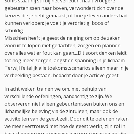
Soms staat hij stil bij het verleden, haalt vroegere
gebeurtenissen naar boven, verwondert zich over de
keuzes die je hebt gemaakt, of hoe je leven anders had
kunnen verlopen: je voelt je verdrietig, boos of
schuldig.
Misschien heeft je geest de neiging om op de zaken
vooruit te lopen met gedachten, zorgen en plannen
over alles wat er fout kan gaan....Dit soort denken leidt
tot nog meer zorgen, angst en spanning in je lichaam.
Terwijl feitelijk alle toekomstscenarios alleen maar in je
verbeelding bestaan, bedacht door je actieve geest.
In acht weken trainen we om, met behulp van
verschillende oefeningen, aandachtig te zijn. We
observeren niet alleen gebeurtenissen buiten ons en
lichamelijke beleving via de zintuigen, maar ook de
activiteiten van de geest zelf. Door dit te oefenen raken
we meer vertrouwd met hoe de geest werkt, zijn rol in
het scheppen en vormgeven van onze ervaring en zijn